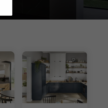
e.
ebsite
en
nnen
hlen.
Cookies
ptieren