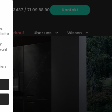
 unter
03437 / 71 09 88 90
Kontakt
e.
Abverkauf
Über uns
Wissen
ebsite
en
wahl
ien