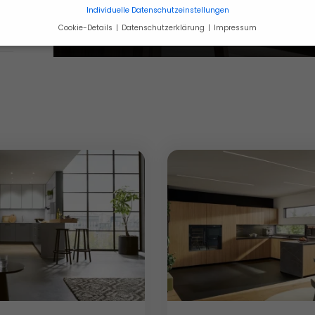
Individuelle Datenschutzeinstellungen
Cookie-Details
Datenschutzerklärung
Impressum
Datenschutzeinstellungen
verwenden Cookies und andere Technologien auf unserer Websit
e von ihnen sind essenziell, während andere uns helfen, diese W
hre Erfahrung zu verbessern.
Personenbezogene Daten können
beitet werden (z. B. IP-Adressen), z. B. für personalisierte Anzeig
Inhalte oder Anzeigen- und Inhaltsmessung.
finden Sie eine Übersicht über alle verwendeten Cookies. Sie kö
Einwilligung zu ganzen Kategorien geben oder sich weitere
rmationen anzeigen lassen und so nur bestimmte Cookies auswä
Zurück
Nur essenzielle 
le akzeptieren
Speichern
akze
nschutzeinstellungen
enziell (1)
nzielle Cookies ermöglichen grundlegende Funktionen und sind für die
andfreie Funktion der Website erforderlich.
Cookie-Informationen anzeigen