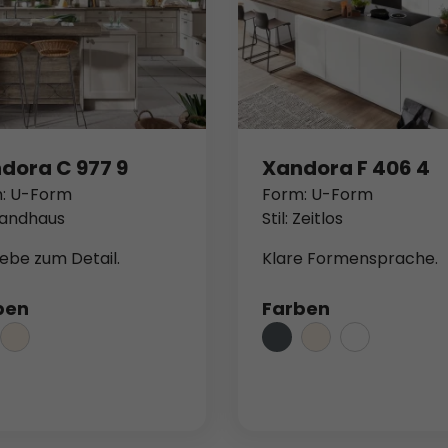
dora C 977 9
Xandora F 406 4
: U-Form
Form: U-Form
 Landhaus
Stil: Zeitlos
iebe zum Detail.
Klare Formensprache.
ben
Farben