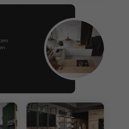
Form
den