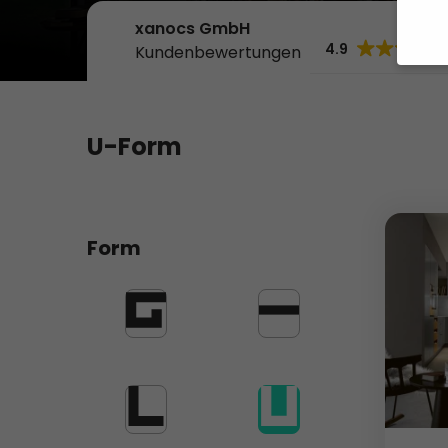
xanocs GmbH
4.9
Kundenbewertungen
Wir 
Einig
und I
U-Form
verar
und 
Hier 
Produktfilter
Ihre 
Form
Info
Al
G-Form
Küchenzeile
Date
Ess
Esse
einw
L-Form
U-Form