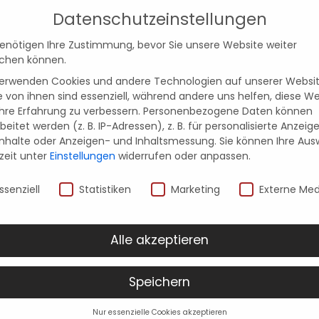
Datenschutzeinstellungen
ruf uns an
benötigen Ihre Zustimmung, bevor Sie unsere Website weiter
chen können.
verwenden Cookies und andere Technologien auf unserer Websit
nmöbel
Inspirationen
Küchenstudios
e von ihnen sind essenziell, während andere uns helfen, diese W
hre Erfahrung zu verbessern.
Personenbezogene Daten können
beitet werden (z. B. IP-Adressen), z. B. für personalisierte Anzeig
Inhalte oder Anzeigen- und Inhaltsmessung.
Sie können Ihre Aus
zeit unter
Einstellungen
widerrufen oder anpassen.
mform
nschutzeinstellungen
ssenziell
Statistiken
Marketing
Externe Med
Alle akzeptieren
Speichern
Nur essenzielle Cookies akzeptieren