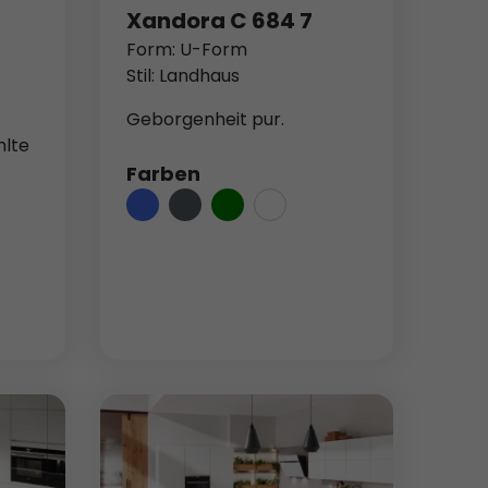
Xandora C 684 7
Statistiken
Form: U-Form
en
Stil: Landhaus
Geborgenheit pur.
hlte
Marketing
Farben
m
Externe Medien
rden,
ressum