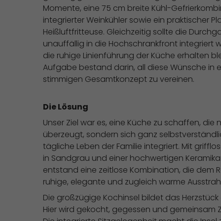
Momente, eine 75 cm breite Kühl-Gefrierkombin
integrierter Weinkühler sowie ein praktischer Pla
Heißluftfritteuse. Gleichzeitig sollte die Durch
unauffällig in die Hochschrankfront integriert
die ruhige Linienführung der Küche erhalten ble
Aufgabe bestand darin, all diese Wünsche in 
stimmigen Gesamtkonzept zu vereinen.
Die Lösung
Unser Ziel war es, eine Küche zu schaffen, die 
überzeugt, sondern sich ganz selbstverständli
tägliche Leben der Familie integriert. Mit griffl
in Sandgrau und einer hochwertigen Keramikar
entstand eine zeitlose Kombination, die dem 
ruhige, elegante und zugleich warme Ausstrahl
Die großzügige Kochinsel bildet das Herzstück
Hier wird gekocht, gegessen und gemeinsam Ze