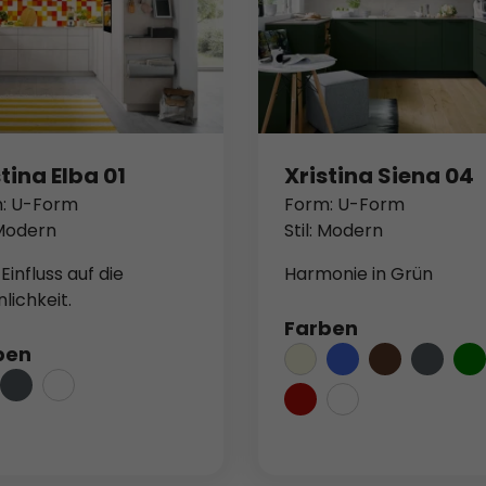
tina Elba 01
Xristina Siena 04
: U-Form
Form: U-Form
 Modern
Stil: Modern
influss auf die
Harmonie in Grün
lichkeit.
Farben
ben