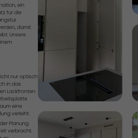
ation, ein
tz für die
gangstür
 werden, damit
ibt. Unsere
einem
nicht nur optisch
ch in das
osen Lackfronten
beitsplatte
Raum eine
ung verleiht.
 der Planung.
it verbracht.