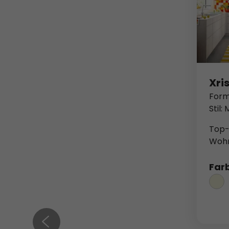
Xris
Form
Stil:
Top-E
Wohn
Far