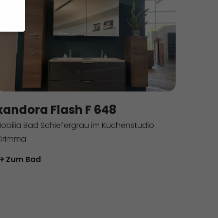
e.
ebsite
en
nnen
xandora Flash F 648
hlen.
Nobilia Bad Schiefergrau im Küchenstudio
Grimma
Cookies
ptieren
Zum Bad