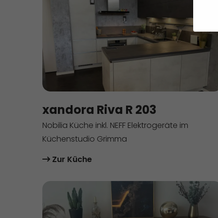
Wir 
Einig
und I
verar
und 
Hier 
xandora Riva R 203
Ihre 
Info
Nobilia Küche inkl. NEFF Elektrogeräte im
Küchenstudio Grimma
Al
Zur Küche
Date
Ess
Esse
einw