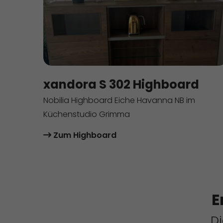
Sta
Stat
uns 
Mar
xandora S 302 Highboard
Mark
pers
Nobilia Highboard Eiche Havanna NB im
Webs
Küchenstudio Grimma
Zum Highboard
Ext
Inha
stan
beda
E
D