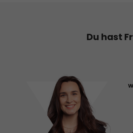
Du hast F
W