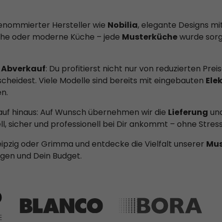
enommierter Hersteller wie
Nobilia
, elegante Designs mi
che oder moderne Küche – jede
Musterküche
wurde sorgf
 Abverkauf
: Du profitierst nicht nur von reduzierten Pr
cheidest. Viele Modelle sind bereits mit eingebauten
Ele
n.
kauf hinaus: Auf Wunsch übernehmen wir die
Lieferung
un
l, sicher und professionell bei Dir ankommt – ohne Stress 
eipzig oder Grimma und entdecke die Vielfalt unserer
Mus
ngen und Dein Budget.