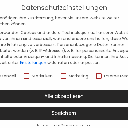
Datenschutzeinstellungen
ruf uns an
benötigen Ihre Zustimmung, bevor Sie unsere Website weiter
chen können.
verwenden Cookies und andere Technologien auf unserer Websit
nmöbel
Inspirationen
Küchenstudios
e von ihnen sind essenziell, während andere uns helfen, diese W
hre Erfahrung zu verbessern.
Personenbezogene Daten können
beitet werden (z. B. IP-Adressen), z. B. für personalisierte Anzeig
Inhalte oder Anzeigen- und Inhaltsmessung.
Sie können Ihre Aus
zeit unter
Einstellungen
widerrufen oder anpassen.
nschutzeinstellungen
ssenziell
Statistiken
Marketing
Externe Med
üchen,
Geräte
und
Möbel
im 
Alle akzeptieren
nsere Auswahl an aktuellen Küchen, G
f aus unseren Studios in Leipzig un
Speichern
Nur essenzielle Cookies akzeptieren