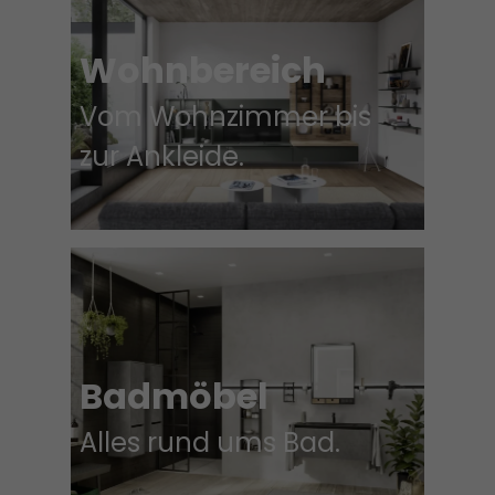
Wohnbereich
Vom Wohnzimmer bis
zur Ankleide.
Badmöbel
Alles rund ums Bad.