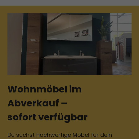
Inhalte von Videoplattformen und Social-Media-Plattformen
werden standardmäßig blockiert. Wenn Cookies von externen
Medien akzeptiert werden, bedarf der Zugriff auf diese Inhalte
keiner manuellen Einwilligung mehr.
Cookie-Informationen anzeigen
Datenschutzerklärung
Impressum
Wohnmöbel im
Abverkauf –
sofort verfügbar
Du suchst hochwertige Möbel für dein