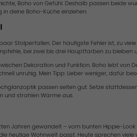
chichte, Boho von Gefühl. Deshalb passen beide 
ig in deine Boho-Küche einziehen.
l
ein paar Stolperfallen. Der häufigste Fehler ist, zu 
 empfehle, bei zwei bis drei Hauptfarben zu bleiben
t zwischen Dekoration und Funktion. Boho lebt von 
chnell unruhig. Mein Tipp: Lieber weniger, dafür beso
ochglanzoptik passen selten gut. Setze stattdessen
in und strahlen Wärme aus.
letzten Jahren gewandelt – vom bunten Hippie-Look 
in die heutige Wohnwelt passt. Heute sprechen viele