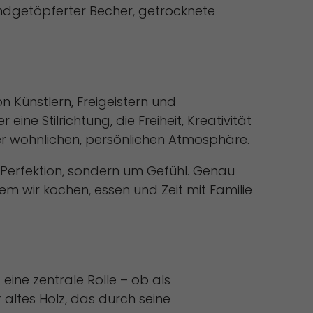
andgetöpferter Becher, getrocknete
Statistiken
en
Marketing
n Künstlern, Freigeistern und
eine Stilrichtung, die Freiheit, Kreativität
m
iner wohnlichen, persönlichen Atmosphäre.
m Perfektion, sondern um Gefühl. Genau
em wir kochen, essen und Zeit mit Familie
Externe Medien
rden,
eine zentrale Rolle – ob als
ressum
 altes Holz, das durch seine