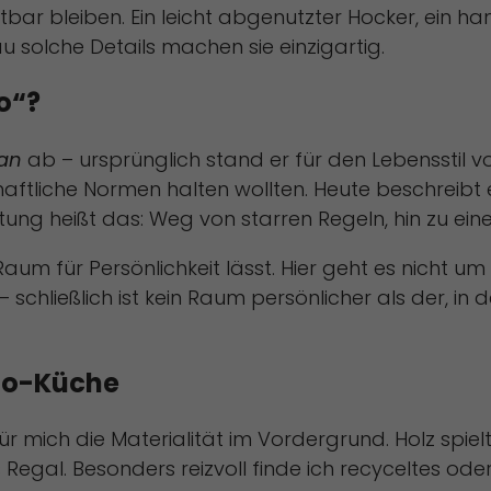
tbar bleiben. Ein leicht abgenutzter Hocker, ein h
tistiken (1)
u solche Details machen sie einzigartig.
istik Cookies erfassen Informationen anonym. Diese Informationen helf
zu verstehen, wie unsere Besucher unsere Website nutzen.
o“?
Cookie-Informationen anzeigen
an
ab – ursprünglich stand er für den Lebensstil vo
keting (2)
haftliche Normen halten wollten. Heute beschreibt er 
eting-Cookies werden von Drittanbietern oder Publishern verwendet, u
onalisierte Werbung anzuzeigen. Sie tun dies, indem sie Besucher über
ichtung heißt das: Weg von starren Regeln, hin zu e
ites hinweg verfolgen.
um für Persönlichkeit lässt. Hier geht es nicht u
Cookie-Informationen anzeigen
chließlich ist kein Raum persönlicher als der, in d
erne Medien (1)
lte von Videoplattformen und Social-Media-Plattformen werden
dardmäßig blockiert. Wenn Cookies von externen Medien akzeptiert we
ho-Küche
rf der Zugriff auf diese Inhalte keiner manuellen Einwilligung mehr.
Cookie-Informationen anzeigen
 mich die Materialität im Vordergrund. Holz spielt 
Datenschutzerklärung
Imp
Regal. Besonders reizvoll finde ich recyceltes oder