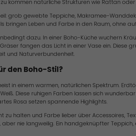
u kommen natürliche Strukturen wie Rattan oder B
andteil: grob gewebte Teppiche, Makramee-Wandde
ils bringen Leben und Farbe in den Raum, ohne aufd
 unbedingt dazu. In einer Boho-Küche wuchern Kräu
äser fangen das Licht in einer Vase ein. Diese grü
iheit und Naturverbundenheit.
ür den Boho-Stil?
ist in einem warmen, natürlichen Spektrum. Erdtön
 Weiß. Diese ruhigen Farben lassen sich wunderbar
zartes Rosa setzen spannende Highlights.
 zu halten und Farbe lieber über Accessoires, Texti
aber nie langweilig. Ein handgeknüpfter Teppich, e