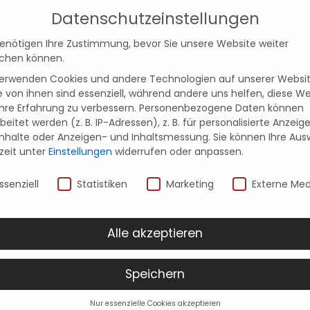
Datenschutzeinstellungen
ruf uns an
benötigen Ihre Zustimmung, bevor Sie unsere Website weiter
chen können.
verwenden Cookies und andere Technologien auf unserer Websit
nmöbel
Inspirationen
Küchenstudios
e von ihnen sind essenziell, während andere uns helfen, diese W
hre Erfahrung zu verbessern.
Personenbezogene Daten können
beitet werden (z. B. IP-Adressen), z. B. für personalisierte Anzeig
Inhalte oder Anzeigen- und Inhaltsmessung.
Sie können Ihre Aus
zeit unter
Einstellungen
widerrufen oder anpassen.
nschutzeinstellungen
ssenziell
Statistiken
Marketing
Externe Med
Alle akzeptieren
en – Wenn
In
Speichern
t auf Individualität
Nur essenzielle Cookies akzeptieren