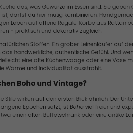
o-Küche das, was Gewürze im Essen sind: Sie geben C
uell ist, darfst du hier mutig kombinieren. Handge
gen Leben auf offene Regale. Körbe aus Rattan od
en – praktisch und dekorativ zugleich.
 natürlichen Stoffen. Ein grober Leinenläufer auf
 das handwerkliche, authentische Gefühl. Und wenn
ielleicht eine alte Küchenwaage oder eine Vase mit
ie Wärme und Individualität ausstrahlt.
schen Boho und Vintage?
 Stile wirken auf den ersten Blick ähnlich. Der Unt
gangene Epochen setzt, ist
Boho
viel freier und ex
wa einen alten Buffetschrank oder eine antike Lam