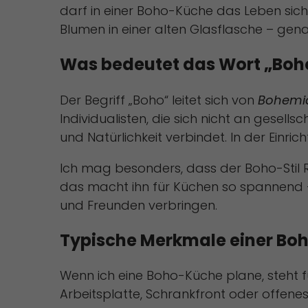
darf in einer Boho-Küche das Leben sich
Sta
Blumen in einer alten Glasflasche – gena
Stat
uns 
Was bedeutet das Wort „Boh
Der Begriff „Boho“ leitet sich von
Bohemi
Mar
Individualisten, die sich nicht an gesellsc
Mark
pers
und Natürlichkeit verbindet. In der Einr
Webs
Ich mag besonders, dass der Boho-Stil Ra
das macht ihn für Küchen so spannend – s
Ext
und Freunden verbringen.
Inha
stan
Typische Merkmale einer Bo
beda
Wenn ich eine Boho-Küche plane, steht für
Arbeitsplatte, Schrankfront oder offenes 