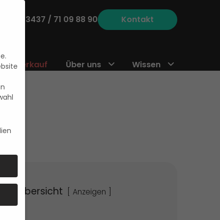
 unter
03437 / 71 09 88 90
Kontakt
e.
Abverkauf
Über uns
Wissen
ebsite
en
wahl
ien
haltsübersicht
Anzeigen