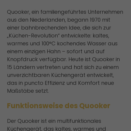
Inhalte von Videoplattformen und Social-Media-Plattformen
Quooker, ein familiengeführtes Unternehmen
werden standardmäßig blockiert. Wenn Cookies von externen
Medien akzeptiert werden, bedarf der Zugriff auf diese Inhalte
aus den Niederlanden, begann 1970 mit
keiner manuellen Einwilligung mehr.
einer bahnbrechenden Idee, die sich zur
Cookie-Informationen anzeigen
„Küchen-Revolution“ entwickelte: kaltes,
Datenschutzerklärung
Impressum
warmes und 100°C kochendes Wasser aus
einem einzigen Hahn – sofort und auf
Knopfdruck verfügbar. Heute ist Quooker in
15 Ländern vertreten und hat sich zu einem
unverzichtbaren Küchengerät entwickelt,
das in puncto Effizienz und Komfort neue
Maßstäbe setzt.
Funktionsweise des Quooker
Der Quooker ist ein multifunktionales
Küchengerät, das kaltes, warmes und