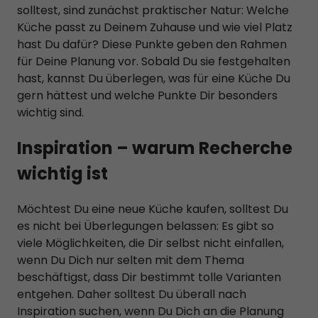
solltest, sind zunächst praktischer Natur: Welche
Inhalte von Videoplattformen und Social-Media-Plattformen
Küche passt zu Deinem Zuhause und wie viel Platz
werden standardmäßig blockiert. Wenn Cookies von externen
hast Du dafür? Diese Punkte geben den Rahmen
Medien akzeptiert werden, bedarf der Zugriff auf diese Inhalte
keiner manuellen Einwilligung mehr.
für Deine Planung vor. Sobald Du sie festgehalten
hast, kannst Du überlegen, was für eine Küche Du
Cookie-Informationen anzeigen
gern hättest und welche Punkte Dir besonders
Datenschutzerklärung
Impressum
wichtig sind.
Inspiration – warum Recherche
wichtig ist
Möchtest Du eine neue Küche kaufen, solltest Du
es nicht bei Überlegungen belassen: Es gibt so
viele Möglichkeiten, die Dir selbst nicht einfallen,
wenn Du Dich nur selten mit dem Thema
beschäftigst, dass Dir bestimmt tolle Varianten
entgehen. Daher solltest Du überall nach
Inspiration suchen, wenn Du Dich an die Planung