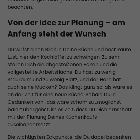
beachten.
Datenschutzeinstellungen
Essenziell (1)
Von der Idee zur Planung – am
Essenzielle Cookies ermöglichen grundlegende Funktionen und
sind für die einwandfreie Funktion der Website erforderlich.
Anfang steht der Wunsch
Cookie-Informationen anzeigen
Du wirfst einen Blick in Deine Küche und hast kaum
Sta
Statistiken (1)
Lust, hier den Kochlöffel zu schwingen: Zu sehr
Statistik Cookies erfassen Informationen anonym. Diese
stören Dich die abgestoßenen Ecken und die
Informationen helfen uns zu verstehen, wie unsere Besucher
vollgestellte Arbeitsfläche. Du hast zu wenig
unsere Website nutzen.
Stauraum und zu wenig Platz, und der Herd hat
Cookie-Informationen anzeigen
auch seine Mucken? Das klingt ganz so, als wäre es
an der Zeit für eine neue Küche. Sobald Du in
Mar
Marketing (2)
Gedanken von „das wäre schön“ zu „möglichst
Marketing-Cookies werden von Drittanbietern oder Publishern
bald!“ übergehst, ist es Zeit, dass Du Dich ernsthaft
verwendet, um personalisierte Werbung anzuzeigen. Sie tun
mit der Planung Deines Küchenkaufs
dies, indem sie Besucher über Websites hinweg verfolgen.
auseinandersetzt.
Cookie-Informationen anzeigen
Die wichtigsten Eckpunkte, die Du dabei bedenken
Ext
Externe Medien (1)