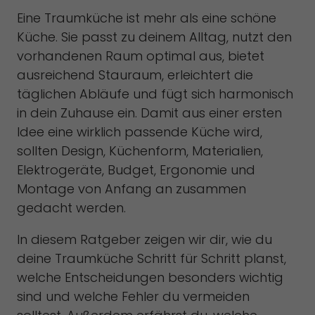
Eine Traumküche ist mehr als eine schöne
Inhalte von Videoplattformen und Social-Media-Plattformen
werden standardmäßig blockiert. Wenn Cookies von externen
Küche. Sie passt zu deinem Alltag, nutzt den
Medien akzeptiert werden, bedarf der Zugriff auf diese Inhalte
vorhandenen Raum optimal aus, bietet
keiner manuellen Einwilligung mehr.
ausreichend Stauraum, erleichtert die
Cookie-Informationen anzeigen
täglichen Abläufe und fügt sich harmonisch
Datenschutzerklärung
Impressum
in dein Zuhause ein. Damit aus einer ersten
Idee eine wirklich passende Küche wird,
sollten Design, Küchenform, Materialien,
Elektrogeräte, Budget, Ergonomie und
Montage von Anfang an zusammen
gedacht werden.
In diesem Ratgeber zeigen wir dir, wie du
deine Traumküche Schritt für Schritt planst,
welche Entscheidungen besonders wichtig
sind und welche Fehler du vermeiden