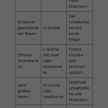
mehr
Stauraum
Viel
Größerer
Arbeitsfläc
geschlosse
U-Küche
he und
ner Raum
kurze
Wege
L-Küche
Trennt
Offener
mit Insel
Kochen
Wohnberei
oder
und
ch
Küchenins
Wohnen
el
optisch
Maximale
Sehr
G-Küche
Arbeitsfläc
großer
oder
he und
Raum
Inselküche
Stauraum